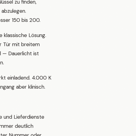
üssel zu finden,
 abzulegen.
sser 150 bis 200.
e klassische Lösung.
r Tür mit breitem
 — Dauerlicht ist
n.
kt einladend. 4.000 K
ingang aber klinisch.
e und Lieferdienste
ummer deutlich
teter Nummer oder