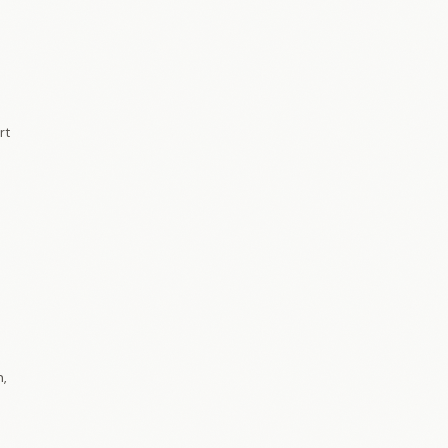
rt
m,