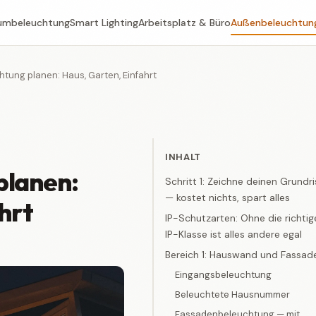
umbeleuchtung
Smart Lighting
Arbeitsplatz & Büro
Außenbeleuchtun
ung planen: Haus, Garten, Einfahrt
INHALT
planen:
Schritt 1: Zeichne deinen Grundri
— kostet nichts, spart alles
hrt
IP-Schutzarten: Ohne die richtig
IP-Klasse ist alles andere egal
Bereich 1: Hauswand und Fassad
Eingangsbeleuchtung
Beleuchtete Hausnummer
Fassadenbeleuchtung — mit