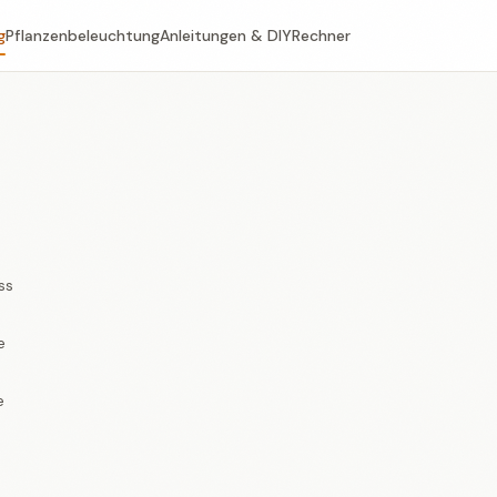
g
Pflanzenbeleuchtung
Anleitungen & DIY
Rechner
ss
e
e