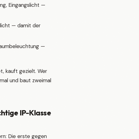
, Eingangslicht —
licht — damit der
Baumbeleuchtung —
, kauft gezielt. Wer
eimal und baut zweimal
chtige IP-Klasse
fern: Die erste gegen