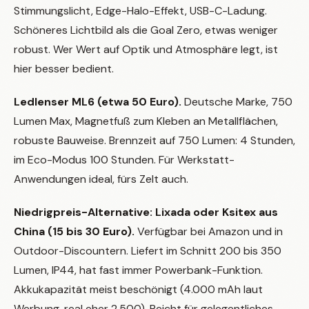
Stimmungslicht, Edge-Halo-Effekt, USB-C-Ladung.
Schöneres Lichtbild als die Goal Zero, etwas weniger
robust. Wer Wert auf Optik und Atmosphäre legt, ist
hier besser bedient.
Ledlenser ML6 (etwa 50 Euro).
Deutsche Marke, 750
Lumen Max, Magnetfuß zum Kleben an Metallflächen,
robuste Bauweise. Brennzeit auf 750 Lumen: 4 Stunden,
im Eco-Modus 100 Stunden. Für Werkstatt-
Anwendungen ideal, fürs Zelt auch.
Niedrigpreis-Alternative: Lixada oder Ksitex aus
China (15 bis 30 Euro).
Verfügbar bei Amazon und in
Outdoor-Discountern. Liefert im Schnitt 200 bis 350
Lumen, IP44, hat fast immer Powerbank-Funktion.
Akkukapazität meist beschönigt (4.000 mAh laut
Werbung, real eher 2.500). Reicht für gelegentliches