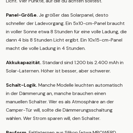
Licht. Vier Punkte, auf die du achten solltest.
Panel-Größe.
Je größer das Solarpanel, desto
schneller der Ladevorgang. Ein 5x10-cm-Panel braucht
in voller Sonne etwa 8 Stunden für eine volle Ladung, die
dann 4 bis 8 Stunden Licht ergibt. Ein 10x15-cm-Panel
macht die volle Ladung in 4 Stunden.
Akkukapazität.
Standard sind 1.200 bis 2.400 mAh in
Solar-Laternen. Höher ist besser, aber schwerer.
Schalt-Logik.
Manche Modelle leuchten automatisch
in der Dämmerung an, manche brauchen einen
manuellen Schalter. Wer es als Atmosphäre an der
Camper-Tür will, sollte die Dämmerungsschaltung
wählen. Wer Strom sparen will, den Schalter.
Bauform.
Faltlaternen aus Silikon (etwa MPOWERD