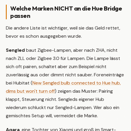
Welche Marken NICHT an die Hue Bridge
passen
Die andere Liste ist wichtiger, weil sie das Geld rettet,
bevor es schon ausgegeben wurde.
Sengled
baut Zigbee-Lampen, aber nach ZHA, nicht
nach ZLL oder Zigbee 3.0 für Lampen. Die Lampe lässt
sich oft pairen, schaltet aber zum Beispiel nicht
zuverlässig aus oder dimmt nicht sauber. Foreneinträge
bei Hubitat (
New Sengled bulb connected to Hue hub,
dims but won't turn off
) zeigen das Muster: Pairing
klappt, Steuerung nicht. Sengleds eigener Hub
wiederum schluckt nur Sengled-Lampen. Wer also ein
gemischtes Setup will, vermeidet die Marke.
Aqara
, eine Tochter von Xiaomi und groß im Smart-