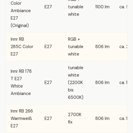
Color
E27
tunable
1100 lm
ca. 50
Ambiance
white
E27
(Original)
Innr RB
RGB +
285C Color
E27
tunable
806 lm
ca. 25
E27
white
tunable
Innr RB 178
white
T E27
E27
(2200K
806 lm
ca. 18 
White
bis
Ambiance
6500K)
Innr RB 266
2700K
Warmweiß
E27
806 lm
ca. 12 
fix
E27