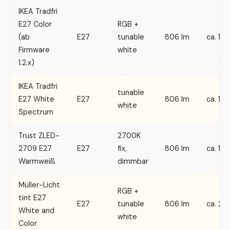
IKEA Tradfri
E27 Color
RGB +
(ab
E27
tunable
806 lm
ca. 18 
Firmware
white
1.2.x)
IKEA Tradfri
tunable
E27 White
E27
806 lm
ca. 12 
white
Spectrum
Trust ZLED-
2700K
2709 E27
E27
fix,
806 lm
ca. 14 
Warmweiß
dimmbar
Müller-Licht
RGB +
tint E27
E27
tunable
806 lm
ca. 20
White and
white
Color