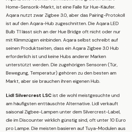
Home-Sensorik-Markt, ist eine Falle für Hue-Käufer.
Aqara nutzt zwar Zigbee 3.0, aber das Pairing-Protokoll
ist auf den Aqara-Hub zugeschnitten. Die Aqara LED
Bulb T1 lässt sich an der Hue Bridge oft nicht oder nur
mit Klimmzügen einbinden. Aqara selbst schreibt auf
seinen Produktseiten, dass ein Aqara Zigbee 3.0 Hub
erforderlich ist und keine Hubs anderer Marken
unterstützt werden. Die zugehörigen Sensoren (Tür,
Bewegung, Temperatur) gehören zu den besten am
Markt, aber sie brauchen ihren eigenen Hub.
Lidl Silvercrest LSC
ist die wohl meistgesuchte und
am häufigsten enttäuschte Alternative. Lidl verkauft
saisonal Zigbee-Lampen unter dem Silvercrest-Label,
die im Discounter wirklich günstig sind, oft unter 10 Euro
pro Lampe. Die meisten basieren auf Tuya-Modulen aus