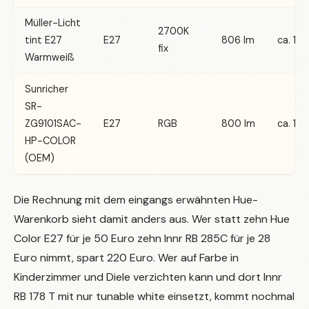
Müller-Licht
2700K
tint E27
E27
806 lm
ca. 10 
fix
Warmweiß
Sunricher
SR-
ZG9101SAC-
E27
RGB
800 lm
ca. 18 
HP-COLOR
(OEM)
Die Rechnung mit dem eingangs erwähnten Hue-
Warenkorb sieht damit anders aus. Wer statt zehn Hue
Color E27 für je 50 Euro zehn Innr RB 285C für je 28
Euro nimmt, spart 220 Euro. Wer auf Farbe in
Kinderzimmer und Diele verzichten kann und dort Innr
RB 178 T mit nur tunable white einsetzt, kommt nochmal