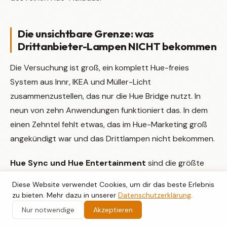
Die unsichtbare Grenze: was
Drittanbieter-Lampen NICHT bekommen
Die Versuchung ist groß, ein komplett Hue-freies
System aus Innr, IKEA und Müller-Licht
zusammenzustellen, das nur die Hue Bridge nutzt. In
neun von zehn Anwendungen funktioniert das. In dem
einen Zehntel fehlt etwas, das im Hue-Marketing groß
angekündigt war und das Drittlampen nicht bekommen.
Hue Sync und Hue Entertainment
sind die größte
Lücke. Die Sync Box, also der HDMI-Kasten, der das
Diese Website verwendet Cookies, um dir das beste Erlebnis
Fernsehbild analysiert und Lampen passend ansteuert,
zu bieten. Mehr dazu in unserer
Datenschutzerklärung
.
funktioniert ausschließlich mit Philips Hue White and
Nur notwendige
Akzeptieren
Color Ambiance Lampen. Drittanbieter werden