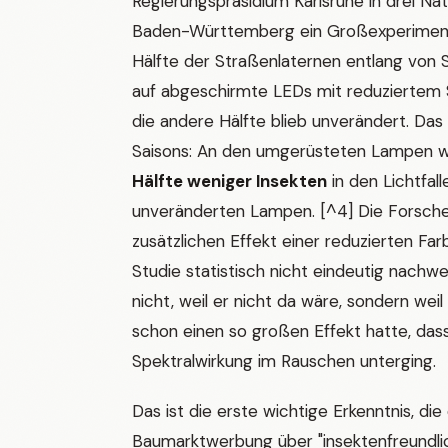
Regierungspräsidium Karlsruhe in drei Na
Baden-Württemberg ein Großexperiment
Hälfte der Straßenlaternen entlang von
auf abgeschirmte LEDs mit reduziertem 
die andere Hälfte blieb unverändert. Das
Saisons: An den umgerüsteten Lampen 
Hälfte weniger Insekten
in den Lichtfal
unveränderten Lampen. [^4] Die Forsch
zusätzlichen Effekt einer reduzierten Fa
Studie statistisch nicht eindeutig nach
nicht, weil er nicht da wäre, sondern weil
schon einen so großen Effekt hatte, dass
Spektralwirkung im Rauschen unterging.
Das ist die erste wichtige Erkenntnis, die 
Baumarktwerbung über "insektenfreundlic