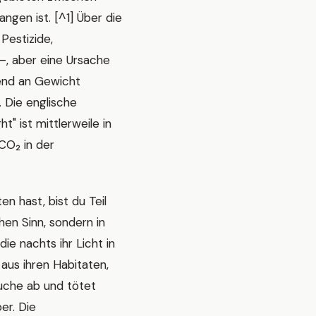
gen ist. [^1] Über die
Pestizide,
 —, aber eine Ursache
hend an Gewicht
. Die englische
t" ist mittlerweile in
CO₂ in der
 hast, bist du Teil
hen Sinn, sondern in
e nachts ihr Licht in
 aus ihren Habitaten,
uche ab und tötet
er. Die