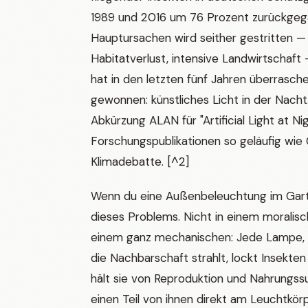
1989 und 2016 um 76 Prozent zurückgegan
Hauptursachen wird seither gestritten — 
Habitatverlust, intensive Landwirtschaft
hat in den letzten fünf Jahren überrasc
gewonnen: künstliches Licht in der Nacht
Abkürzung ALAN für "Artificial Light at Nigh
Forschungspublikationen so geläufig wie 
Klimadebatte. [^2]
Wenn du eine Außenbeleuchtung im Garten
dieses Problems. Nicht in einem moralisc
einem ganz mechanischen: Jede Lampe, di
die Nachbarschaft strahlt, lockt Insekten
hält sie von Reproduktion und Nahrungss
einen Teil von ihnen direkt am Leuchtkörp