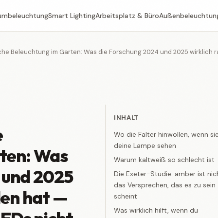
umbeleuchtung
Smart Lighting
Arbeitsplatz & Büro
Außenbeleuchtun
che Beleuchtung im Garten: Was die Forschung 2024 und 2025 wirklich
INHALT
e
Wo die Falter hinwollen, wenn si
deine Lampe sehen
ten: Was
Warum kaltweiß so schlecht ist
 und 2025
Die Exeter-Studie: amber ist nic
das Versprechen, das es zu sein
den hat —
scheint
Was wirklich hilft, wenn du