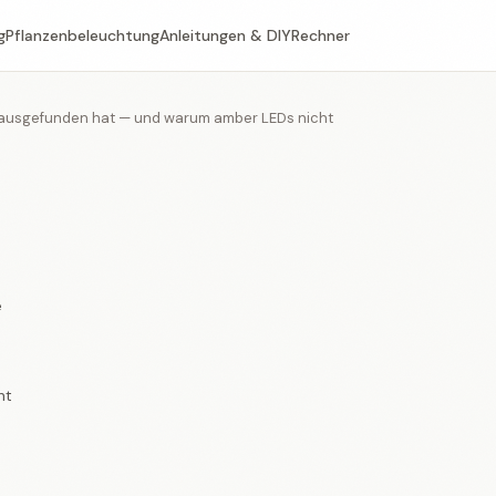
g
Pflanzenbeleuchtung
Anleitungen & DIY
Rechner
 rausgefunden hat — und warum amber LEDs nicht
e
ht