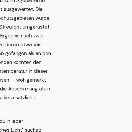
turschutzgebieten in
 ausgewertet. Die
 Schutzgebieten wurde
Streulicht umgerüstet,
 Ergebnis nach zwei
wurden in etwa
die
len gefangen als an den
enden konnten den
rbtemperatur in dieser
weisen — wohlgemerkt
 die Abschirmung allein
 die zusätzliche
du in jeder
hes Licht" suchst: