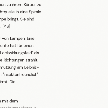
tion zu ihrem Körper zu
tquelle in eine Spirale
pe bringt. Sie sind
. [^3]
g von Lampen. Eine
chte hat für einen
 "Lockwirkungsfeld" als
e Richtungen strahlt.
mutzung am Leibniz-
n "insektenfreundlich"
irmt. Die
n mit dem