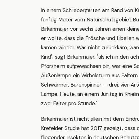
In einem Schrebergarten am Rand von Kar
fünfzig Meter vom Naturschutzgebiet Bu
Birkenmaier vor sechs Jahren einen kleine
er wollte, dass die Frösche und Libellen
kamen wieder. Was nicht zurückkam, waren
Kind", sagt Birkenmaier, "als ich in den ac
Pforzheim aufgewachsen bin, war eine 
Außenlampe ein Wirbelsturm aus Faltern.
Schwärmer, Bärenspinner — drei, vier Arte
Lampe. Heute, an einem Junitag in Knieling
zwei Falter pro Stunde."
Birkenmaier ist nicht allein mit dem Eindru
Krefelder Studie hat 2017 gezeigt, dass
fliegender Insekten in deutschen Schutz