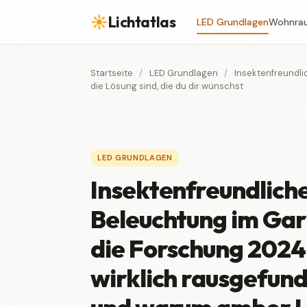
☀
Lichtatlas
LED Grundlagen
Wohnra
Startseite
/
LED Grundlagen
/
Insektenfreundli
die Lösung sind, die du dir wünschst
LED GRUNDLAGEN
Insektenfreundlich
Beleuchtung im Gar
die Forschung 2024
wirklich rausgefun