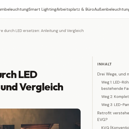
umbeleuchtung
Smart Lighting
Arbeitsplatz & Büro
Außenbeleuchtun
re durch LED ersetzen: Anleitung und Vergleich
INHALT
urch LED
Drei Wege, und nu
Weg 1: LED-Röhr
 und Vergleich
bestehende Fas
Weg 2: Komple
Weg 3: LED-Pane
Retrofit versteh
EVG?
KVG (Konventio