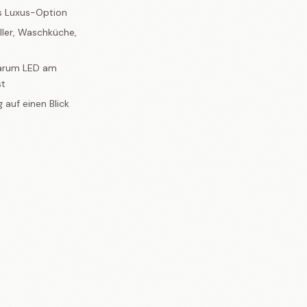
s Luxus-Option
ller, Waschküche,
arum LED am
st
 auf einen Blick