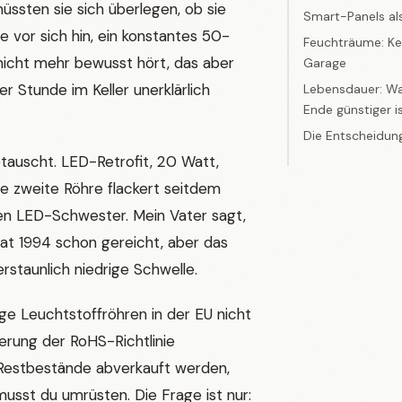
müssten sie sich überlegen, ob sie
Smart-Panels al
 vor sich hin, ein konstantes 50-
Feuchträume: Ke
nicht mehr bewusst hört, das aber
Garage
r Stunde im Keller unerklärlich
Lebensdauer: W
Ende günstiger i
Die Entscheidung
tauscht. LED-Retrofit, 20 Watt,
ie zweite Röhre flackert seitdem
en LED-Schwester. Mein Vater sagt,
 hat 1994 schon gereicht, aber das
rstaunlich niedrige Schwelle.
ge Leuchtstoffröhren in der EU nicht
rung der RoHS-Richtlinie
 Restbestände abverkauft werden,
musst du umrüsten. Die Frage ist nur: