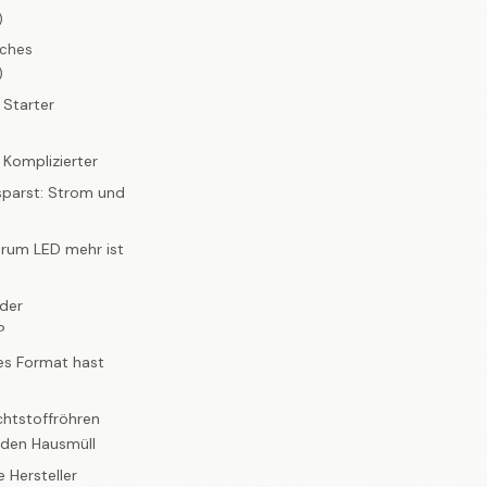
)
sches
)
 Starter
 Komplizierter
sparst: Strom und
arum LED mehr ist
 der
?
es Format hast
chtstoffröhren
 den Hausmüll
 Hersteller