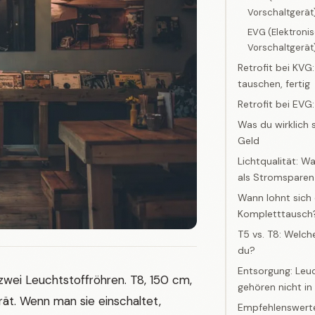
Vorschaltgerät
EVG (Elektroni
Vorschaltgerät
Retrofit bei KVG:
tauschen, fertig
Retrofit bei EVG:
Was du wirklich 
Geld
Lichtqualität: W
als Stromsparen
Wann lohnt sich
Kompletttausch
T5 vs. T8: Welch
du?
Entsorgung: Leu
 zwei Leuchtstoffröhren. T8, 150 cm,
gehören nicht in
ät. Wenn man sie einschaltet,
Empfehlenswerte