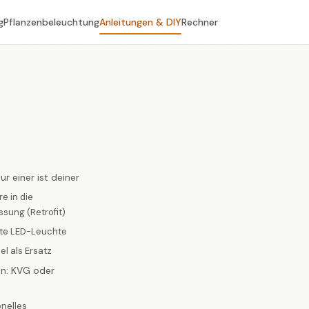
g
Pflanzenbeleuchtung
Anleitungen & DIY
Rechner
r einer ist deiner
e in die
sung (Retrofit)
tte LED-Leuchte
l als Ersatz
en: KVG oder
nelles