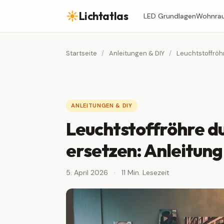
☀
Lichtatlas
LED Grundlagen
Wohnra
Startseite
/
Anleitungen & DIY
/
Leuchtstoffröh
ANLEITUNGEN & DIY
Leuchtstoffröhre d
ersetzen: Anleitung
5. April 2026
·
11 Min. Lesezeit