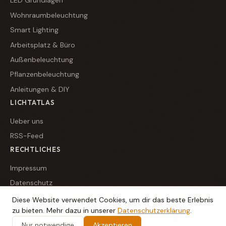
LED Grundlagen
Wohnraumbeleuchtung
Smart Lighting
Arbeitsplatz & Büro
Außenbeleuchtung
Pflanzenbeleuchtung
Anleitungen & DIY
LICHTATLAS
Ueber uns
RSS-Feed
RECHTLICHES
Impressum
Datenschutz
Diese Website verwendet Cookies, um dir das beste Erlebnis
zu bieten. Mehr dazu in unserer
Datenschutzerklärung
.
© 2026 Lichtatlas. Ein Projekt der Flavored Media GmbH.
Nur notwendige
Akzeptieren