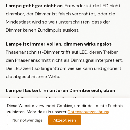
Lampe geht gar nicht an
: Entweder ist die LED nicht
dimmbar, der Dimmer ist falsch verdrahtet, oder die
Mindestlast wird so weit unterschritten, dass der
Dimmer keinen Zündimpuls auslöst.
Lampe ist immer voll an, dimmen wirkungslos
:
Phasenanschnitt-Dimmer trifft auf LED, deren Treiber
den Phasenanschnitt nicht als Dimmsignal interpretiert.
Die LED zieht so lange Strom wie sie kann und ignoriert
die abgeschnittene Welle.
Lampe flackert im unteren Dimmbereich, oben
stabil
: Klassisches Mindestlast-Problem. Im oberen
Diese Website verwendet Cookies, um dir das beste Erlebnis
Bereich kommt genug Strom durch, unten reicht es
zu bieten. Mehr dazu in unserer
Datenschutzerklärung
.
nicht für den Dimmer.
Nur notwendige
Akzeptieren
Lampe flackert über den gesamten Bereich
: