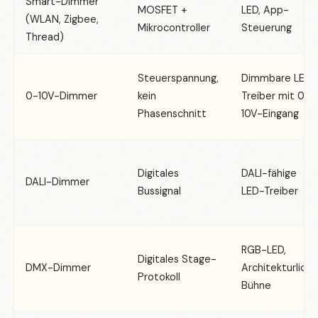
Smart-Dimmer
MOSFET +
LED, App-
(WLAN, Zigbee,
Mikrocontroller
Steuerung
Thread)
Steuerspannung,
Dimmbare LED-
0-10V-Dimmer
kein
Treiber mit 0-
Phasenschnitt
10V-Eingang
Digitales
DALI-fähige
DALI-Dimmer
Bussignal
LED-Treiber
RGB-LED,
Digitales Stage-
DMX-Dimmer
Architekturlicht
Protokoll
Bühne