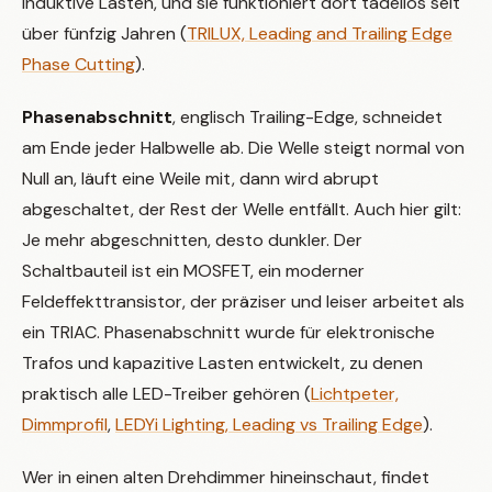
induktive Lasten, und sie funktioniert dort tadellos seit
über fünfzig Jahren (
TRILUX, Leading and Trailing Edge
Phase Cutting
).
Phasenabschnitt
, englisch Trailing-Edge, schneidet
am Ende jeder Halbwelle ab. Die Welle steigt normal von
Null an, läuft eine Weile mit, dann wird abrupt
abgeschaltet, der Rest der Welle entfällt. Auch hier gilt:
Je mehr abgeschnitten, desto dunkler. Der
Schaltbauteil ist ein MOSFET, ein moderner
Feldeffekttransistor, der präziser und leiser arbeitet als
ein TRIAC. Phasenabschnitt wurde für elektronische
Trafos und kapazitive Lasten entwickelt, zu denen
praktisch alle LED-Treiber gehören (
Lichtpeter,
Dimmprofil
,
LEDYi Lighting, Leading vs Trailing Edge
).
Wer in einen alten Drehdimmer hineinschaut, findet