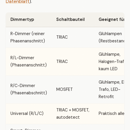
Datenblatt
).
Dimmertyp
Schaltbauteil
Geeignet für
R-Dimmer (reiner
Glühlampen
TRIAC
Phasenanschnitt)
(Restbestand)
Glühlampe,
R/L-Dimmer
TRIAC
Halogen-Trafo,
(Phasenanschnitt)
kaum LED
Glühlampe, El-
R/C-Dimmer
MOSFET
Trafo, LED-
(Phasenabschnitt)
Retrofit
TRIAC + MOSFET,
Universal (R/L/C)
Praktisch alles
autodetect