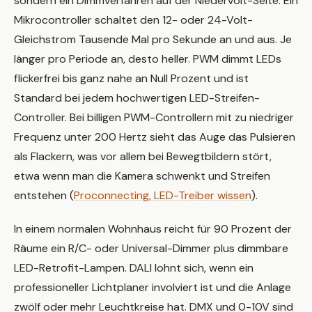
sondern ein Dimmverfahren auf der Niedervolt-Seite. Ein
Mikrocontroller schaltet den 12- oder 24-Volt-
Gleichstrom Tausende Mal pro Sekunde an und aus. Je
länger pro Periode an, desto heller. PWM dimmt LEDs
flickerfrei bis ganz nahe an Null Prozent und ist
Standard bei jedem hochwertigen LED-Streifen-
Controller. Bei billigen PWM-Controllern mit zu niedriger
Frequenz unter 200 Hertz sieht das Auge das Pulsieren
als Flackern, was vor allem bei Bewegtbildern stört,
etwa wenn man die Kamera schwenkt und Streifen
entstehen (
Proconnecting, LED-Treiber wissen
).
In einem normalen Wohnhaus reicht für 90 Prozent der
Räume ein R/C- oder Universal-Dimmer plus dimmbare
LED-Retrofit-Lampen. DALI lohnt sich, wenn ein
professioneller Lichtplaner involviert ist und die Anlage
zwölf oder mehr Leuchtkreise hat. DMX und 0-10V sind