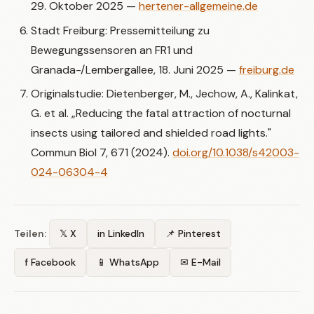
29. Oktober 2025 —
hertener-allgemeine.de
Stadt Freiburg: Pressemitteilung zu
Bewegungssensoren an FR1 und
Granada-/Lembergallee, 18. Juni 2025 —
freiburg.de
Originalstudie: Dietenberger, M., Jechow, A., Kalinkat,
G. et al. „Reducing the fatal attraction of nocturnal
insects using tailored and shielded road lights."
Commun Biol 7, 671 (2024).
doi.org/10.1038/s42003-
024-06304-4
Teilen:
𝕏 X
in LinkedIn
📌 Pinterest
f Facebook
📱 WhatsApp
✉ E-Mail