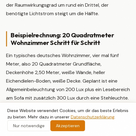
der Raumwirkungsgrad um rund ein Drittel, der
benötigte Lichtstrom steigt um die Hälfte.
Beispielrechnung: 20 Quadratmeter
Wohnzimmer Schritt für Schritt
Ein typisches deutsches Wohnzimmer, vier mal fünf
Meter, also 20 Quadratmeter Grundfläche,
Deckenhöhe 2,50 Meter, weiße Wände, heller
Eichendielen-Boden, weiße Decke. Geplant ist eine
Allgemeinbeleuchtung von 200 Lux plus ein Lesebereich
am Sofa mit zusätzlich 300 Lux durch eine Stehleuchte.
Wie viel Lumen müssen insgesamt installiert werden?
Diese Website verwendet Cookies, um dir das beste Erlebnis
zu bieten. Mehr dazu in unserer
Datenschutzerklärung
.
Schritt eins: Beleuchtungsstärke und Fläche festlegen. E
Nur notwendige
Akzeptieren
gleich 200 Lux, A gleich 20 Quadratmeter, also Lumen-