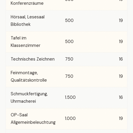
Konferenzräume
Hörsaal, Lesesaal
500
19
Bibliothek
Tafel im
500
19
Klassenzimmer
Technisches Zeichnen
750
16
Feinmontage,
750
19
Qualitätskontrolle
Schmuckfertigung,
1.500
16
Uhrmacherei
OP-Saal
1.000
19
Allgemeinbeleuchtung