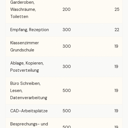
Garderoben,
Waschräume,
200
25
Toiletten
Empfang, Rezeption
300
22
Klassenzimmer
300
19
Grundschule
Ablage, Kopieren,
300
19
Postverteilung
Büro Schreiben,
Lesen,
500
19
Datenverarbeitung
CAD-Arbeitsplätze
500
19
Besprechungs- und
500
19