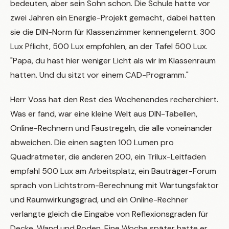
bedeuten, aber sein Sohn schon. Die Schule hatte vor
zwei Jahren ein Energie-Projekt gemacht, dabei hatten
sie die DIN-Norm für Klassenzimmer kennengelernt. 300
Lux Pflicht, 500 Lux empfohlen, an der Tafel 500 Lux.
"Papa, du hast hier weniger Licht als wir im Klassenraum
hatten. Und du sitzt vor einem CAD-Programm."
Herr Voss hat den Rest des Wochenendes recherchiert.
Was er fand, war eine kleine Welt aus DIN-Tabellen,
Online-Rechnern und Faustregeln, die alle voneinander
abweichen. Die einen sagten 100 Lumen pro
Quadratmeter, die anderen 200, ein Trilux-Leitfaden
empfahl 500 Lux am Arbeitsplatz, ein Bauträger-Forum
sprach von Lichtstrom-Berechnung mit Wartungsfaktor
und Raumwirkungsgrad, und ein Online-Rechner
verlangte gleich die Eingabe von Reflexionsgraden für
Decke, Wand und Boden. Eine Woche später hatte er